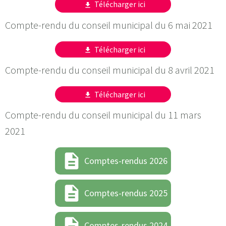
Télécharger ici
get_app
Compte-rendu du conseil municipal du 6 mai 2021
Télécharger ici
get_app
Compte-rendu du conseil municipal du 8 avril 2021
Télécharger ici
get_app
Compte-rendu du conseil municipal du 11 mars
2021
description
Comptes-rendus 2026
description
Comptes-rendus 2025
description
Comptes-rendus 2024