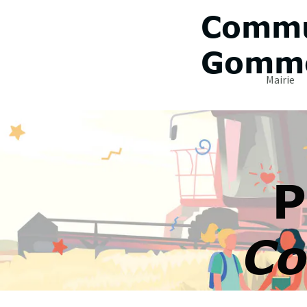
Commu
Gomme
Mairie
P
Co