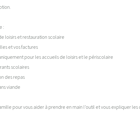
iption.
 :
e loisirs et restauration scolaire
es et vos factures
niquement pour les accueils de loisirs et le périscolaire
rants scolaires
ion des repas
ans viande
 famille pour vous aider à prendre en main l’outil et vous expliquer le