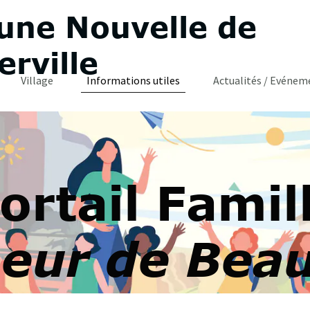
ne Nouvelle de
rville
Village
Informations utiles
Actualités / Evéneme
ortail Famil
eur de Bea