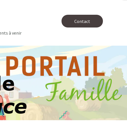
Contact
nts à venir
le
uce