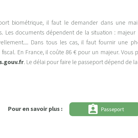
port biométrique, il faut le demander dans une mai
aires. Les documents dépendent de la situation : majeu
ement.... Dans tous les cas, il faut fournir une phot
 fiscal. En France, il coûte 86 € pour un majeur. Vous 
s.gouv.fr
. Le délai pour faire le passeport dépend de la
assignment_ind
Pour en savoir plus :
Passeport