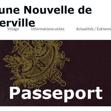
ne Nouvelle de
rville
Village
Informations utiles
Actualités / Evéneme
Passeport