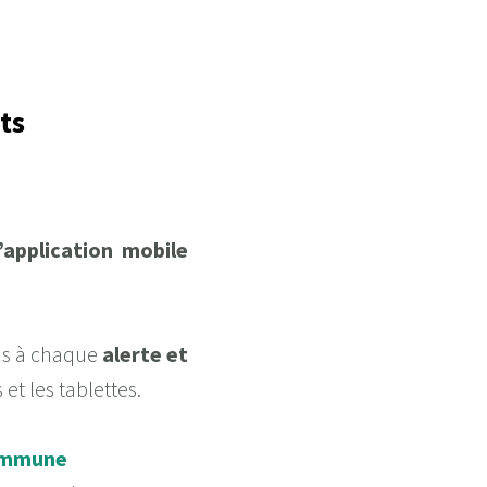
nts
’application mobile
ns à chaque
alerte et
 et les tablettes.
commune