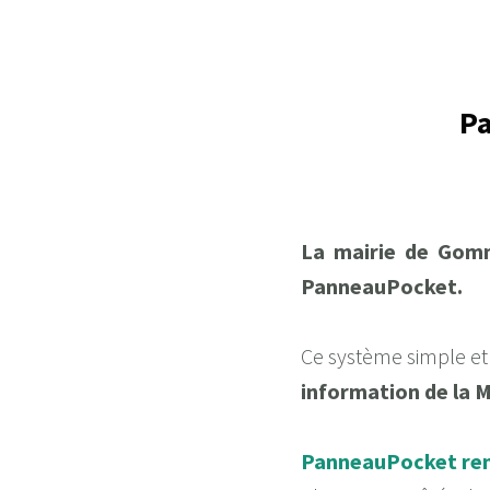
Pa
La mairie de Gomme
PanneauPocket.
Ce système simple et
information de la M
P
a
nneauPocket renf