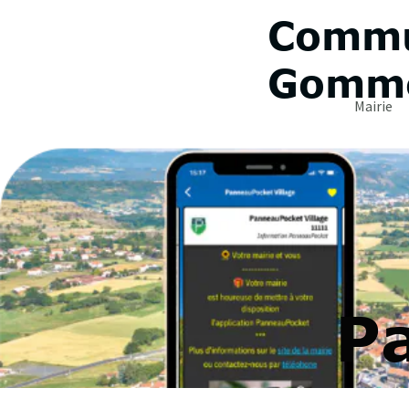
Commu
Gomme
Mairie
P