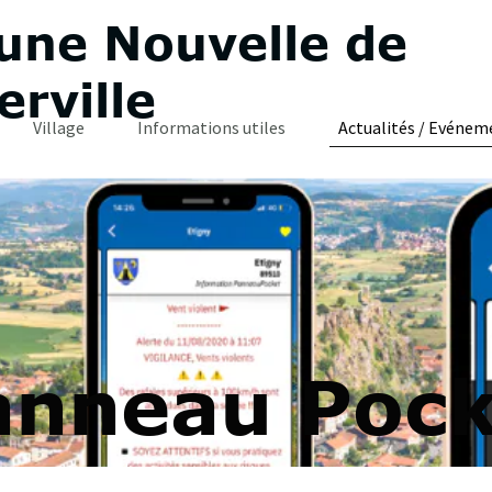
ne Nouvelle de
rville
Village
Informations utiles
Actualités / Evéneme
anneau Pock